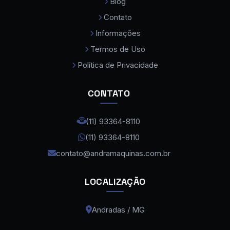
Blog
Contato
Consumíveis para Máquina a Laser
Informações
Curvadora de Tubos
Termos de Uso
Curvadora de Tubos Eletromecanica
Política de Privacidade
Dobradeira de Chapas
CONTATO
Dobradeira de Tubos
Dobradeira de Tubos CNC
(11) 93364-8110
(11) 93364-8110
Dobradeira Hidraulica CNC
contato@andramaquinas.com.br
Fonte Laser Fibra Max Cabeça Raytools
Lixadeira de Rebarba
LOCALIZAÇÃO
Maquina de Corte a Laser Bevel
Andradas / MG
Maquina de Corte a Laser Chapa de Aço