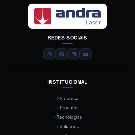
Fornecedor de Máquina de Solda a Laser
Calandra CNC
Calandra de Chapas
REDES SOCIAIS
Calandra de Tubos
Carregador de Chapas
Centro de Dobra
Centro de Usinagem
INSTITUCIONAL
Centro de Usinagem CNC
Empresa
Centro de Usinagem CNC Preço
Produtos
Cobot Colaborativo
Tecnologias
Comprar Maquina de Solda a Laser
Soluções
Compressor de Ar Parafuso