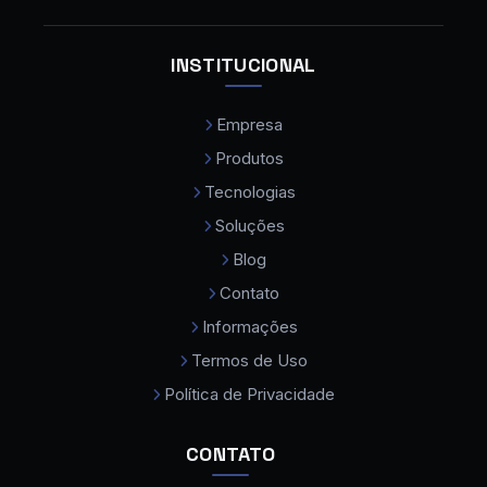
Centro de Usinagem
INSTITUCIONAL
Centro de Usinagem CNC
Empresa
Centro de Usinagem CNC Preço
Produtos
Cobot Colaborativo
Tecnologias
Comprar Maquina de Solda a Laser
Soluções
Compressor de Ar Parafuso
Blog
Contato
Consumíveis para Máquina a Laser
Informações
Curvadora de Tubos
Termos de Uso
Curvadora de Tubos Eletromecanica
Política de Privacidade
Dobradeira de Chapas
CONTATO
Dobradeira de Tubos