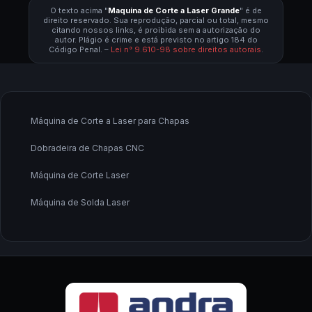
O texto acima "
Maquina de Corte a Laser Grande
" é de
direito reservado. Sua reprodução, parcial ou total, mesmo
citando nossos links, é proibida sem a autorização do
autor. Plágio é crime e está previsto no artigo 184 do
Código Penal. –
Lei n° 9.610-98 sobre direitos autorais
.
Máquina de Corte a Laser para Chapas
Dobradeira de Chapas CNC
Máquina de Corte Laser
Máquina de Solda Laser
Fabricante de Máquina de Corte a Laser
Fornecedor de Máquina de Corte a Laser
Fornecedor de Máquina de Solda a Laser
Calandra CNC