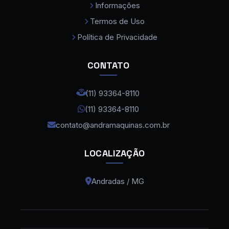
Informações
Curvadora de Tubos
Termos de Uso
Curvadora de Tubos Eletromecanica
Política de Privacidade
Dobradeira de Chapas
CONTATO
Dobradeira de Tubos
Dobradeira de Tubos CNC
(11) 93364-8110
(11) 93364-8110
Dobradeira Hidraulica CNC
contato@andramaquinas.com.br
Fonte Laser Fibra Max Cabeça Raytools
Lixadeira de Rebarba
LOCALIZAÇÃO
Maquina de Corte a Laser Bevel
Andradas / MG
Maquina de Corte a Laser Chapa de Aço
Maquina de Corte a Laser Ferro
Maquina de Corte a Laser Grande