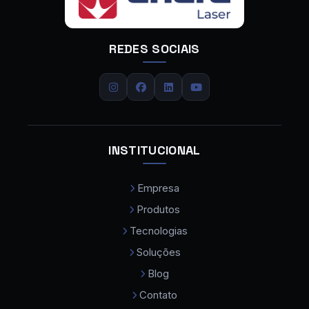
Calandra de Chapas
REDES SOCIAIS
Calandra de Tubos
Carregador de Chapas
Centro de Dobra
Centro de Usinagem
INSTITUCIONAL
Centro de Usinagem CNC
Empresa
Centro de Usinagem CNC Preço
Produtos
Cobot Colaborativo
Tecnologias
Comprar Maquina de Solda a Laser
Soluções
Compressor de Ar Parafuso
Blog
Contato
Consumíveis para Máquina a Laser