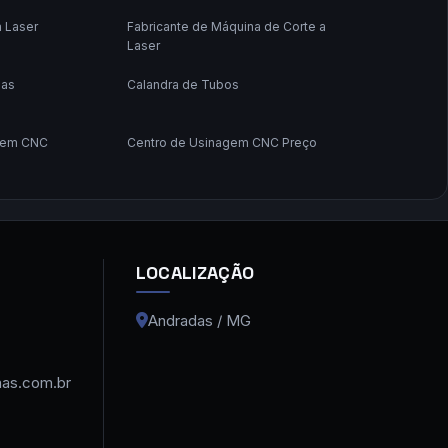
 Laser
Fabricante de Máquina de Corte a
Laser
pas
Calandra de Tubos
gem CNC
Centro de Usinagem CNC Preço
 Máquina a Laser
Curvadora de Tubos
ubos CNC
Dobradeira Hidraulica CNC
 a Laser Chapa de
Maquina de Corte a Laser Ferro
LOCALIZAÇÃO
 a Laser para
Maquina de Corte Térmico Metal
Andradas / MG
ira de Tubos
Maquina que Corte a Laser Tubo
as.com.br
 a Laser Fabricada
Máquina de Corte a Laser Fibra