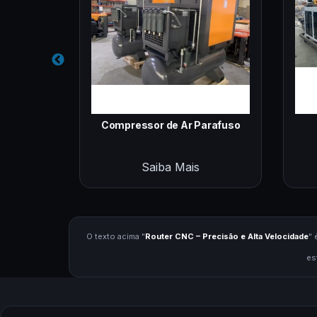
 a Laser
Compressor de Ar Parafuso
Saiba Mais
O texto acima "
Router CNC – Precisão e Alta Velocidade
" 
es