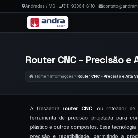
Andradas / MG
(11) 93364-8110
contato@andrama
Router CNC – Precisão e 
Home
»
Informações
»
Router CNC – Precisão e Alta 
A fresadora
router CNC
, ou roteador de
ferramenta de precisão projetada para cor
plástico e outros compostos. Essa tecnologi
precisão e repetibilidade, permitindo a pr