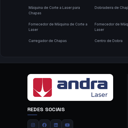
Máquina de Corte a Laser para
Dobradeira de Cha
Chapas
Fornecedor de Máquina de Corte a
Fornecedor de Máqu
Laser
Laser
Carregador de Chapas
Centro de Dobra
Cobot Colaborativo
Comprar Maquina de
Curvadora de Tubos Eletromecanica
Dobradeira de Cha
Fonte Laser Fibra Max Cabeça
Lixadeira de Rebar
Raytools
Maquina de Corte a Laser Grande
Maquina de Corte a
Maquina de Gravação a Laser Metal
Maquina de Solda a
REDES SOCIAIS
Máquina de Cortar Chapa a Laser
Máquina de Corte a