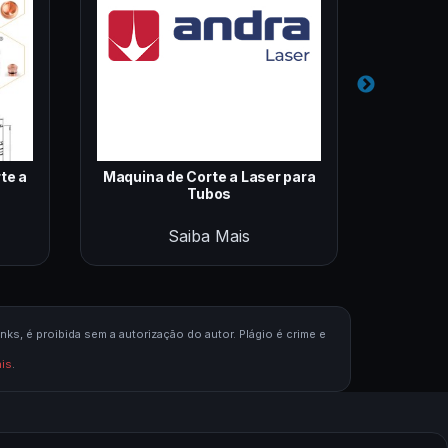
te a
Maquina de Corte a Laser para
Máquin
Tubos
Saiba Mais
nks, é proibida sem a autorização do autor. Plágio é crime e
ais
.