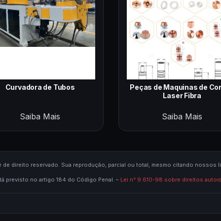
Curvadora de Tubos
Peças de Maquinas de Cor
Laser Fibra
Saiba Mais
Saiba Mais
é de direito reservado. Sua reprodução, parcial ou total, mesmo citando nossos li
tá previsto no artigo 184 do Código Penal. –
Lei n° 9.610-98 sobre direitos autor