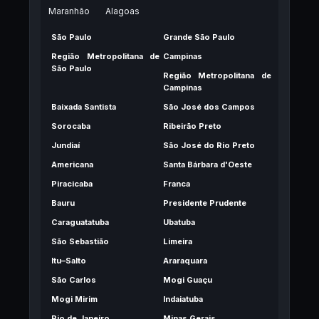
Maranhão
Alagoas
São Paulo
Grande São Paulo
Região Metropolitana de
Campinas
São Paulo
Região Metropolitana de
Campinas
Baixada Santista
São José dos Campos
Sorocaba
Ribeirão Preto
Jundiaí
São José do Rio Preto
Americana
Santa Bárbara d'Oeste
Piracicaba
Franca
Bauru
Presidente Prudente
Caraguatatuba
Ubatuba
São Sebastião
Limeira
Itu–Salto
Araraquara
São Carlos
Mogi Guaçu
Mogi Mirim
Indaiatuba
Rio de Janeiro
Minas Gerais