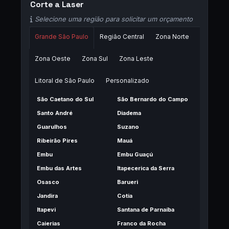
Corte a Laser
Selecione uma região para solicitar um orçamento
Grande São Paulo
Região Central
Zona Norte
Zona Oeste
Zona Sul
Zona Leste
Litoral de São Paulo
Personalizado
São Caetano do Sul
São Bernardo do Campo
Santo André
Diadema
Guarulhos
Suzano
Ribeirão Pires
Mauá
Embu
Embu Guaçú
Embu das Artes
Itapecerica da Serra
Osasco
Barueri
Jandira
Cotia
Itapevi
Santana de Parnaíba
Caierias
Franco da Rocha