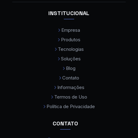
Centro de Usinagem
INSTITUCIONAL
Centro de Usinagem CNC
Empresa
Centro de Usinagem CNC Preço
Produtos
Cobot Colaborativo
Tecnologias
Comprar Maquina de Solda a Laser
Soluções
Compressor de Ar Parafuso
Blog
Contato
Consumíveis para Máquina a Laser
Informações
Curvadora de Tubos
Termos de Uso
Curvadora de Tubos Eletromecanica
Política de Privacidade
Dobradeira de Chapas
CONTATO
Dobradeira de Tubos
Dobradeira de Tubos CNC