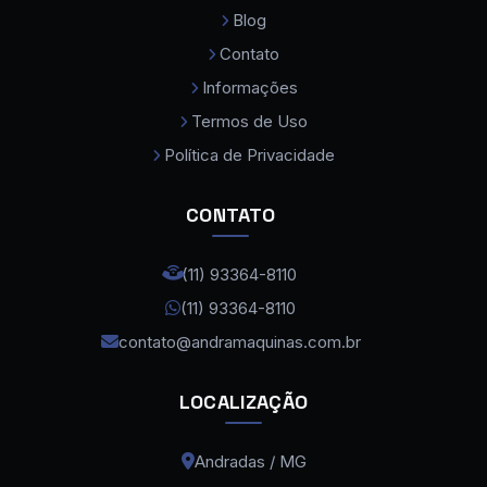
Compressor de Ar Parafuso
Blog
Contato
Consumíveis para Máquina a Laser
Informações
Curvadora de Tubos
Termos de Uso
Curvadora de Tubos Eletromecanica
Política de Privacidade
Dobradeira de Chapas
CONTATO
Dobradeira de Tubos
Dobradeira de Tubos CNC
(11) 93364-8110
(11) 93364-8110
Dobradeira Hidraulica CNC
contato@andramaquinas.com.br
Fonte Laser Fibra Max Cabeça Raytools
Lixadeira de Rebarba
LOCALIZAÇÃO
Maquina de Corte a Laser Bevel
Andradas / MG
Maquina de Corte a Laser Chapa de Aço