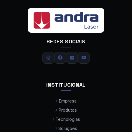
Fornecedor de Máquina de Solda a Laser
Calandra CNC
Calandra de Chapas
REDES SOCIAIS
Calandra de Tubos
Carregador de Chapas
Centro de Dobra
Centro de Usinagem
INSTITUCIONAL
Centro de Usinagem CNC
Empresa
Centro de Usinagem CNC Preço
Produtos
Cobot Colaborativo
Tecnologias
Comprar Maquina de Solda a Laser
Soluções