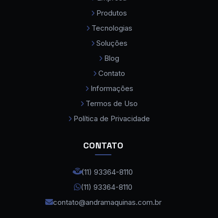
Produtos
Cobot Colaborativo
Tecnologias
Comprar Maquina de Solda a Laser
Soluções
Compressor de Ar Parafuso
Blog
Contato
Consumíveis para Máquina a Laser
Informações
Curvadora de Tubos
Termos de Uso
Curvadora de Tubos Eletromecanica
Política de Privacidade
Dobradeira de Chapas
CONTATO
Dobradeira de Tubos
Dobradeira de Tubos CNC
(11) 93364-8110
(11) 93364-8110
Dobradeira Hidraulica CNC
contato@andramaquinas.com.br
Fonte Laser Fibra Max Cabeça Raytools