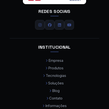
Calandra de Chapas
REDES SOCIAIS
Calandra de Tubos
Carregador de Chapas
Centro de Dobra
Centro de Usinagem
INSTITUCIONAL
Centro de Usinagem CNC
Empresa
Centro de Usinagem CNC Preço
Produtos
Cobot Colaborativo
Tecnologias
Comprar Maquina de Solda a Laser
Soluções
Compressor de Ar Parafuso
Blog
Contato
Consumíveis para Máquina a Laser
Informações
Curvadora de Tubos