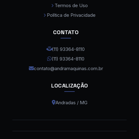
Termos de Uso
Curvadora de Tubos Eletromecanica
Política de Privacidade
Dobradeira de Chapas
CONTATO
Dobradeira de Tubos
Dobradeira de Tubos CNC
(11) 93364-8110
(11) 93364-8110
Dobradeira Hidraulica CNC
contato@andramaquinas.com.br
Fonte Laser Fibra Max Cabeça Raytools
Lixadeira de Rebarba
LOCALIZAÇÃO
Maquina de Corte a Laser Bevel
Andradas / MG
Maquina de Corte a Laser Chapa de Aço
Maquina de Corte a Laser Ferro
Maquina de Corte a Laser Grande